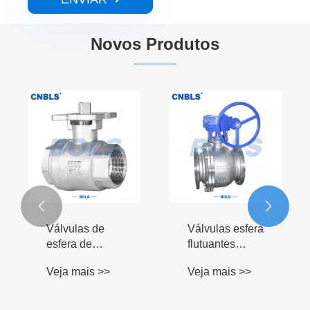
Novos Produtos


Válvulas de
Válvulas esfera
esfera de
flutuantes
flange de aço
flangeadas de
Veja mais >>
Veja mais >>
inoxidável fino
aço inoxidável