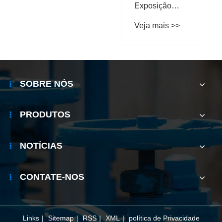
Exposição
Internacional
Veja mais >>
de Válvulas de
Bomba e
Oleodutos de
Wenzhou
SOBRE NÓS
PRODUTOS
NOTÍCIAS
CONTATE-NOS
Links
|
Sitemap
|
RSS
|
XML
|
política de Privacidade