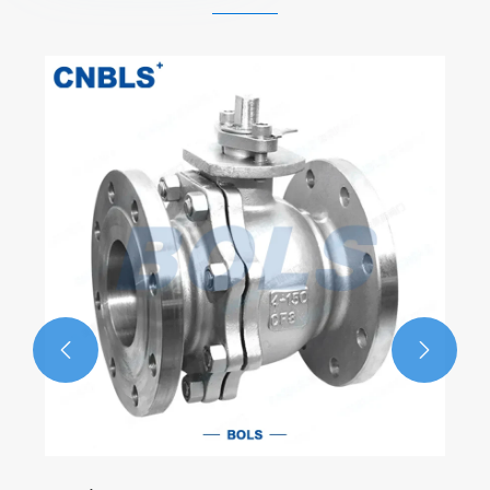
Válvulas de retenção de flange oscilante de
aço inoxidável GB
Veja mais >>

