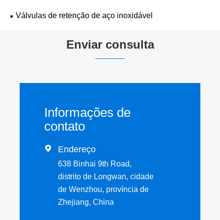
Válvulas de retenção de aço inoxidável
Enviar consulta
Informações de
contato

Endereço
638 Binhai 9th Road,
distrito de Longwan, cidade
de Wenzhou, província de
Zhejiang, China