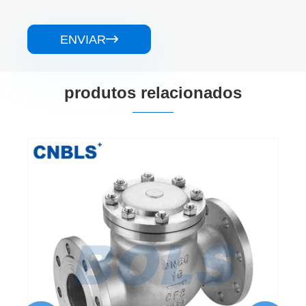
ENVIAR

produtos relacionados
Válvulas de retenção de elevação em aço
inoxidável
Veja mais >>