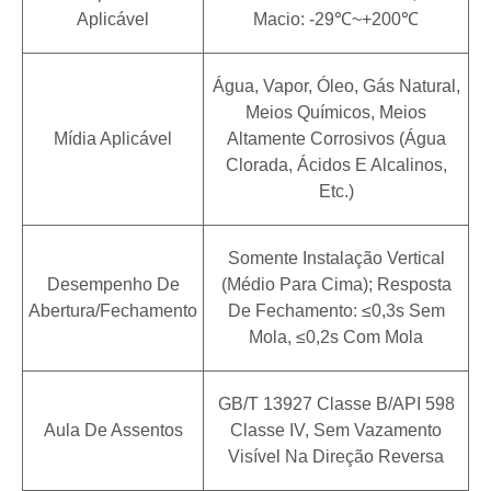
Aplicável
Macio: -29℃~+200℃
Água, Vapor, Óleo, Gás Natural,
Meios Químicos, Meios
Mídia Aplicável
Altamente Corrosivos (água
Clorada, Ácidos E Alcalinos,
Etc.)
Somente Instalação Vertical
Desempenho De
(médio Para Cima); Resposta
Abertura/fechamento
De Fechamento: ≤0,3s Sem
Mola, ≤0,2s Com Mola
GB/T 13927 Classe B/API 598
Aula De Assentos
Classe IV, Sem Vazamento
Visível Na Direção Reversa