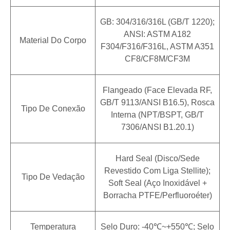
GB: 304/316/316L (GB/T 1220);
ANSI: ASTM A182
Material Do Corpo
F304/F316/F316L, ASTM A351
CF8/CF8M/CF3M
Flangeado (face Elevada RF,
GB/T 9113/ANSI B16.5), Rosca
Tipo De Conexão
Interna (NPT/BSPT, GB/T
7306/ANSI B1.20.1)
Hard Seal (disco/sede
Revestido Com Liga Stellite);
Tipo De Vedação
Soft Seal (aço Inoxidável +
Borracha PTFE/perfluoroéter)
Temperatura
Selo Duro: -40℃~+550℃; Selo