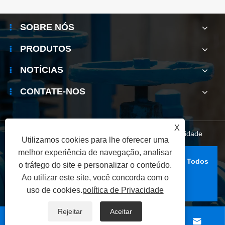
SOBRE NÓS
PRODUTOS
NOTÍCIAS
CONTATE-NOS
X
Links
|
Sitemap
|
RSS
|
XML
|
política de Privacidade
Utilizamos cookies para lhe oferecer uma
melhor experiência de navegação, analisar
Copyright © 2026 Zhejiang Bolaisi Valve Co., Ltd. Todos
o tráfego do site e personalizar o conteúdo.
os direitos reservados.
Ao utilizar este site, você concorda com o
uso de cookies.
política de Privacidade
Rejeitar
Aceitar



