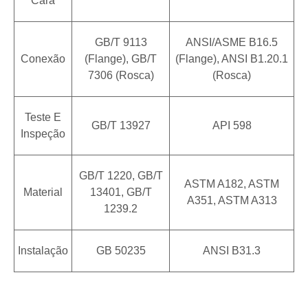
Cara
GB/T 9113
ANSI/ASME B16.5
Conexão
(flange), GB/T
(flange), ANSI B1.20.1
7306 (rosca)
(rosca)
Teste E
GB/T 13927
API 598
Inspeção
GB/T 1220, GB/T
ASTM A182, ASTM
Material
13401, GB/T
A351, ASTM A313
1239.2
Instalação
GB 50235
ANSI B31.3