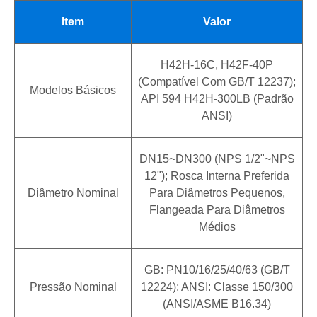
Item
Valor
H42H-16C, H42F-40P
(compatível Com GB/T 12237);
Modelos Básicos
API 594 H42H-300LB (padrão
ANSI)
DN15~DN300 (NPS 1/2"~NPS
12"); Rosca Interna Preferida
Diâmetro Nominal
Para Diâmetros Pequenos,
Flangeada Para Diâmetros
Médios
GB: PN10/16/25/40/63 (GB/T
Pressão Nominal
12224); ANSI: Classe 150/300
(ANSI/ASME B16.34)