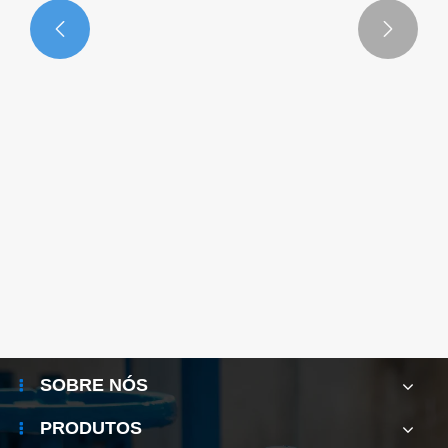


O que são válvulas de retenção de aço
inoxidável e por que são essenciais em
sistemas industriais modernos?
Veja mais >>
SOBRE NÓS
PRODUTOS