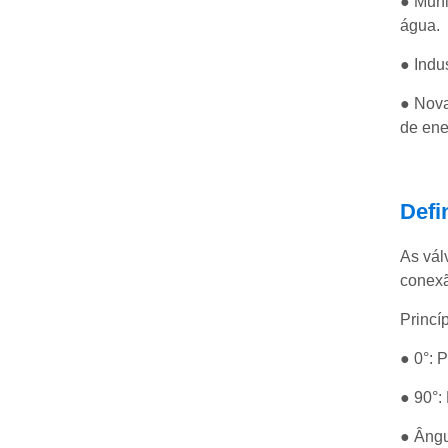
● Muni
água.
● Indu
● Nova
de ene
Defi
As vál
conexã
Princí
● 0°: 
● 90°:
● Ângu