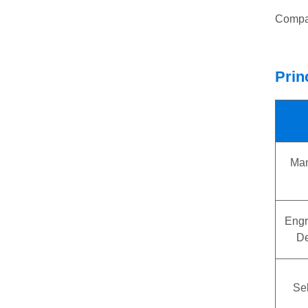
Compat
Prin
Man
Eng
De
Sel