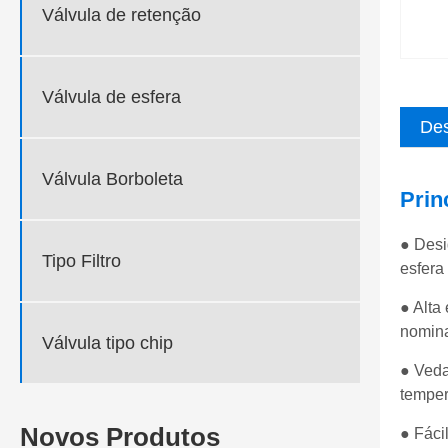
Válvula de retenção
Válvula de esfera
Des
Válvula Borboleta
Prin
● Desi
Tipo Filtro
esfera
● Alta
nomina
Válvula tipo chip
● Veda
temper
Novos Produtos
● Fáci