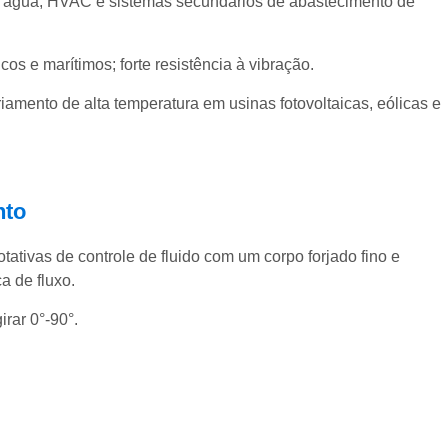
e água, HVAC e sistemas secundários de abastecimento de
cos e marítimos; forte resistência à vibração.
iamento de alta temperatura em usinas fotovoltaicas, eólicas e
nto
otativas de controle de fluido com um corpo forjado fino e
a de fluxo.
irar 0°-90°.