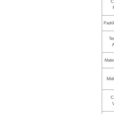
C
Padrã
Te
A
Mater
Mídi
C