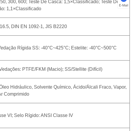
, 300, 600; Teste De Casca: 1,5×classificado; Teste De
E-Mail
o: 1,1×classificado
16.5, DIN EN 1092-1, JIS B2220
dação Rígida SS: -40°C~425°C; Estelite: -40°C~500°C
edações: PTFE/FKM (macio); SS/Stellite (difícil)
Óleo Hidráulico, Solvente Químico, Ácido/álcali Fraco, Vapor,
Ar Comprimido
se VI; Selo Rígido: ANSI Classe IV