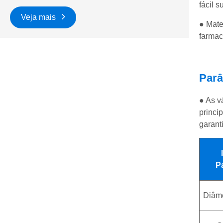
fácil 
Veja mais
● Mate
farmac
Parâ
● As v
princi
garant
P
Diâm