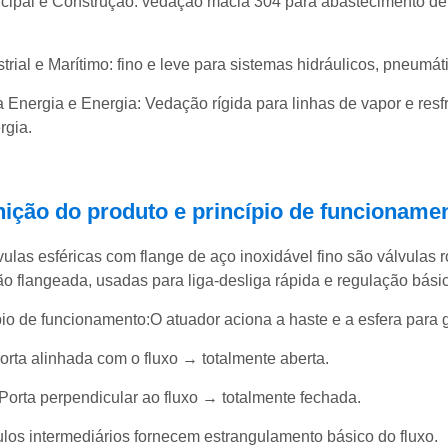
cipal e Construção: vedação macia 304 para abastecimento d
strial e Marítimo: fino e leve para sistemas hidráulicos, pneumáti
 Energia e Energia: Vedação rígida para linhas de vapor e resfr
rgia.
nição do produto e princípio de funcioname
vulas esféricas com flange de aço inoxidável fino são válvulas r
o flangeada, usadas para liga-desliga rápida e regulação básic
pio de funcionamento:O atuador aciona a haste e a esfera para g
Porta alinhada com o fluxo → totalmente aberta.
 Porta perpendicular ao fluxo → totalmente fechada.
los intermediários fornecem estrangulamento básico do fluxo.