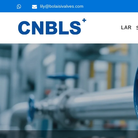
lily@bolaisivalves.com
LAR