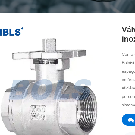
Vál
ino
Como u
Bolais
espaço
esféric
eficiê
person
sistem