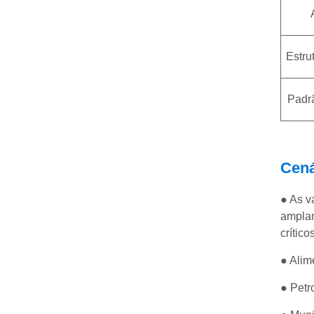
Estru
Padr
Cená
● As v
amplam
crític
● Alim
● Petr