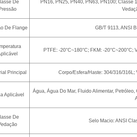
lasse De
PN16, PN25, PN40, PN63, PN100; Classe 150
Pressão
Vedaçã
o De Flange
GB/T 9113, ANSI B
mperatura
PTFE: -20°C~180°C; FKM: -20°C~200°C; Ve
plicável
ial Principal
Corpo/Esfera/Haste: 304/316/316L; V
Água, Água Do Mar, Fluido Alimentar, Petróleo, 
a Aplicável
lasse De
Selo Macio: ANSI Clas
Vedação