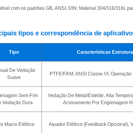
ível com os padrões GB, ANSI, DIN; Material 304/316/316L par
cipais tipos e correspondência de aplicativ
Tipo
Características Estrutura
ual De Vedação
PTFE/FKM, ANSI Classe VI, Operação 
Suave
renagem Sem-Fim
Vedação De Metal/estelite, Alta Tempera
 Vedação Dura
Acionamento Por Engrenagem He
o Macio Elétrico
Atuador Elétrico (feedback Opcional),