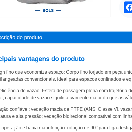
F
crição do produto
cipais vantagens do produto
gn fino que economiza espaço: Corpo fino forjado em peça ún
 flangeadas convencionais, ideal para espaços confinados e e
 eficiência de vazão: Esfera de passagem plena com trajetória
l, capacidade de vazão significativamente maior do que as vál
ção confiável: vedação macia de PTFE (ANSI Classe VI, vazame
atura e alta pressão; vedação bidirecional compatível com linha
l operação e baixa manutenção: rotação de 90° para liga-desliga