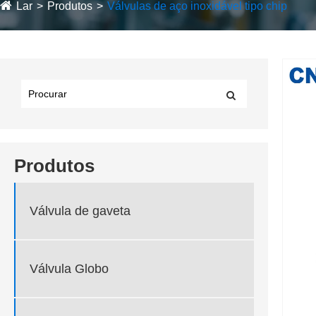
Lar
Produtos
Válvulas de aço inoxidável tipo chip
Produtos
Válvula de gaveta
Válvula Globo