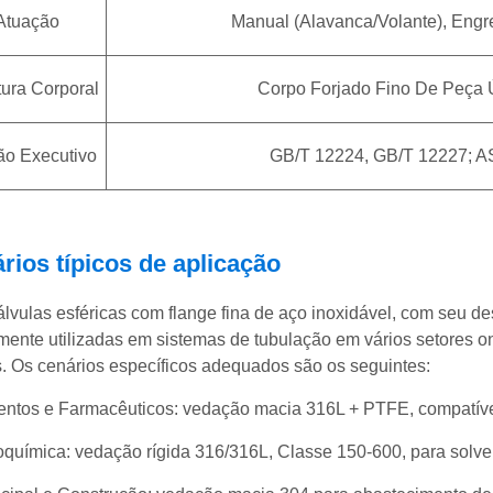
Atuação
Manual (alavanca/volante), Engr
tura Corporal
Corpo Forjado Fino De Peça 
ão Executivo
GB/T 12224, GB/T 12227; AS
rios típicos de aplicação
álvulas esféricas com flange fina de aço inoxidável, com seu de
ente utilizadas em sistemas de tubulação em vários setores o
os. Os cenários específicos adequados são os seguintes:
entos e Farmacêuticos: vedação macia 316L + PTFE, compatíve
oquímica: vedação rígida 316/316L, Classe 150-600, para solven