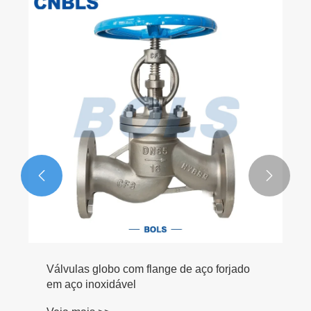


Válvulas de guilhotina elétricas tipo wafer
de aço inoxidável