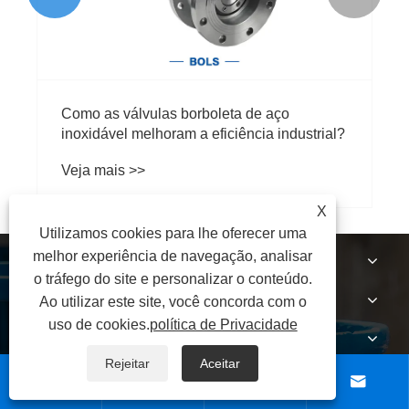
Filmagem no local da fábrica
Veja mais >>
X
Utilizamos cookies para lhe oferecer uma
melhor experiência de navegação, analisar
SOBRE NÓS
o tráfego do site e personalizar o conteúdo.
PRODUTOS
Ao utilizar este site, você concorda com o
uso de cookies.
política de Privacidade
NOTÍCIAS
Rejeitar
Aceitar
CONTATE-NOS



