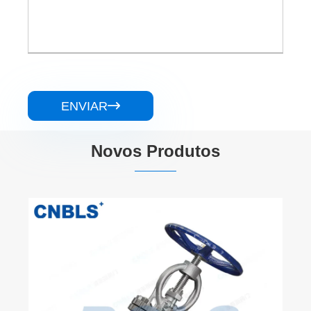
ENVIAR

Novos Produtos
Válvulas globo com flange de aço
inoxidável GB
Veja mais >>