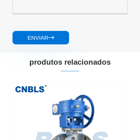
ENVIAR

produtos relacionados
Válvulas borboleta de rede de tubos de aço
inoxidável
Veja mais >>