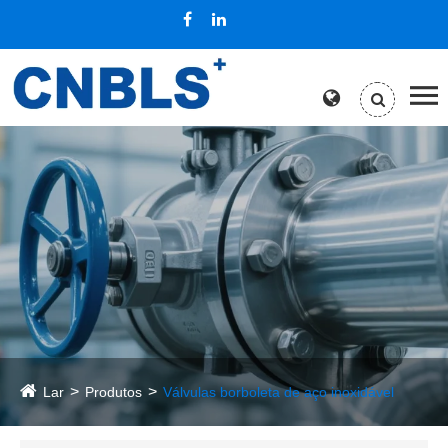
Lar
Produtos
Válvulas borboleta de aço inoxidável