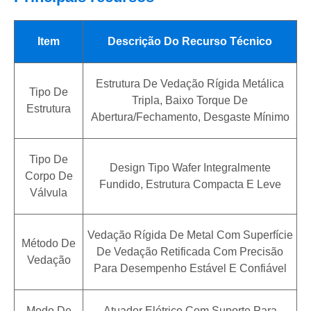
Item
Descrição Do Recurso Técnico
Estrutura De Vedação Rígida Metálica
Tipo De
Tripla, Baixo Torque De
Estrutura
Abertura/fechamento, Desgaste Mínimo
Tipo De
Design Tipo Wafer Integralmente
Corpo De
Fundido, Estrutura Compacta E Leve
Válvula
Vedação Rígida De Metal Com Superfície
Método De
De Vedação Retificada Com Precisão
Vedação
Para Desempenho Estável E Confiável
Modo De
Atuador Elétrico Com Suporte Para