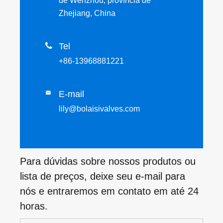
de Wenzhou, província de
Zhejiang, China

Tel
+86-13968881221
E-mail

lily@bolaisivalves.com
Para dúvidas sobre nossos produtos ou
lista de preços, deixe seu e-mail para
nós e entraremos em contato em até 24
horas.