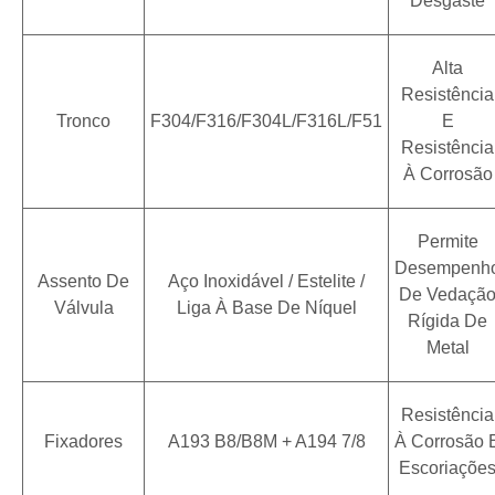
Desgaste
Alta
Resistência
Tronco
F304/F316/F304L/F316L/F51
E
Resistência
À Corrosão
Permite
Desempenh
Assento De
Aço Inoxidável / Estelite /
De Vedaçã
Válvula
Liga À Base De Níquel
Rígida De
Metal
Resistência
Fixadores
A193 B8/B8M + A194 7/8
À Corrosão 
Escoriaçõe