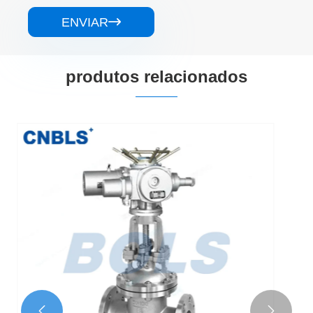
ENVIAR

produtos relacionados
Válvulas de gaveta flangeadas de aço
inoxidável
Veja mais >>

