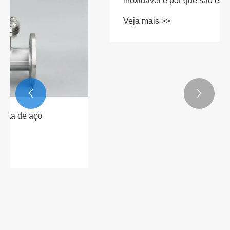


O que são válvulas de retenção de aço
inoxidável e por que são essenciais em
sistemas industriais modernos?
Veja mais >>