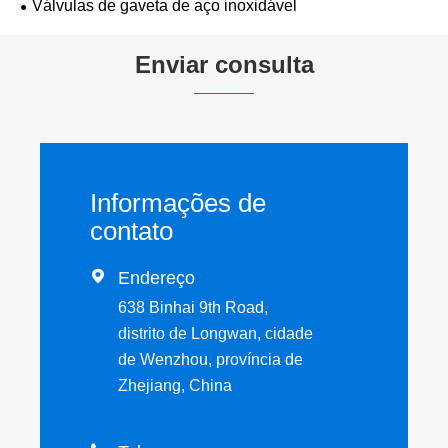
Válvulas de gaveta de aço inoxidável
Enviar consulta
Informações de
contato

Endereço
638 Binhai 9th Road,
distrito de Longwan, cidade
de Wenzhou, província de
Zhejiang, China