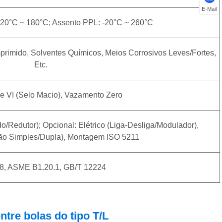
E-Mail
20°C ~ 180°C; Assento PPL: -20°C ~ 260°C
primido, Solventes Químicos, Meios Corrosivos Leves/fortes,
Etc.
e VI (selo Macio), Vazamento Zero
/redutor); Opcional: Elétrico (liga-Desliga/modulador),
ão Simples/dupla), Montagem ISO 5211
8, ASME B1.20.1, GB/T 12224
tre bolas do tipo T/L