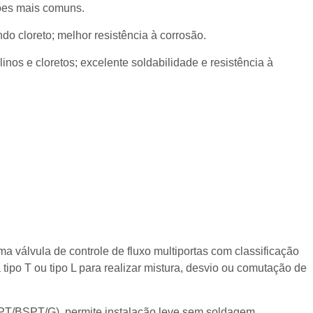
ções mais comuns.
do cloreto; melhor resistência à corrosão.
inos e cloretos; excelente soldabilidade e resistência à
a válvula de controle de fluxo multiportas com classificação
ipo T ou tipo L para realizar mistura, desvio ou comutação de
PT/BSPT/G), permite instalação leve sem soldagem.