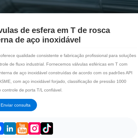
vulas de esfera em T de rosca
erna de aço inoxidável
 oferece qualidade consistente e fabricação profissional para soluções
trole de fluxo industrial. Fornecemos válvulas esféricas em T com
interna de aço inoxidável construídas de acordo com os padrões API
ASME, com aço inoxidável forjado, classificação de pressão 1000
controle de porta T/L confiável.
Enviar consulta
acebook
LinkedIn