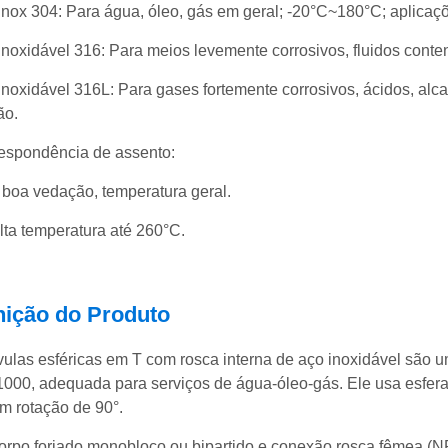
Inox 304: Para água, óleo, gás em geral; -20°C~180°C; aplica
Inoxidável 316: Para meios levemente corrosivos, fluidos conten
Inoxidável 316L: Para gases fortemente corrosivos, ácidos, alcal
ão.
espondência de assento:
boa vedação, temperatura geral.
lta temperatura até 260°C.
nição do Produto
vulas esféricas em T com rosca interna de aço inoxidável são um
00, adequada para serviços de água-óleo-gás. Ele usa esfera t
em rotação de 90°.
rpo forjado monobloco ou bipartido e conexão rosca fêmea (N