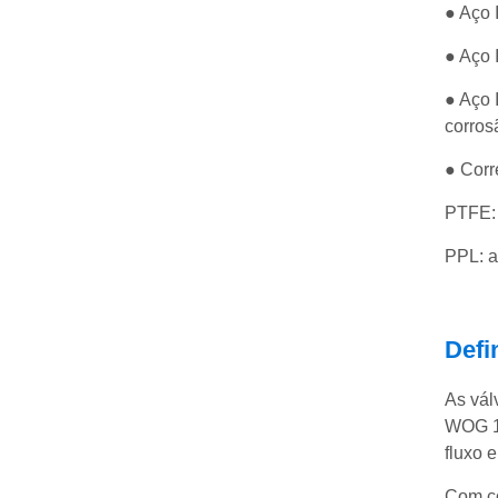
● Aço 
● Aço 
● Aço 
corros
● Corr
PTFE: 
PPL: a
Defi
As vál
WOG 10
fluxo 
Com co