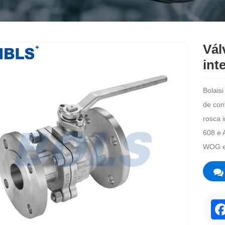
Vál
int
Bolaisi
de con
rosca 
608 e 
WOG e 
F