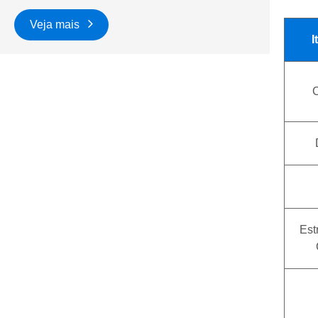
Veja mais
I
C
Est