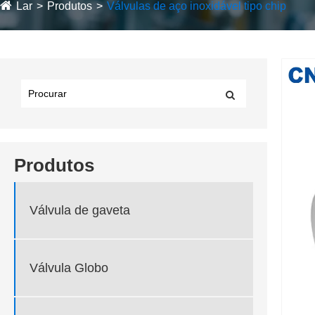
Lar
Produtos
Válvulas de aço inoxidável tipo chip
Produtos
Válvula de gaveta
Válvula Globo