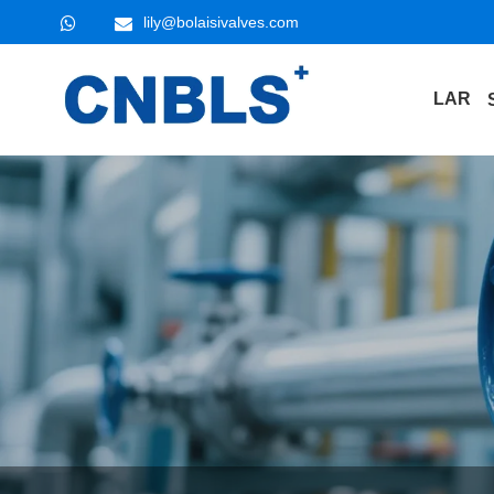
lily@bolaisivalves.com
LAR