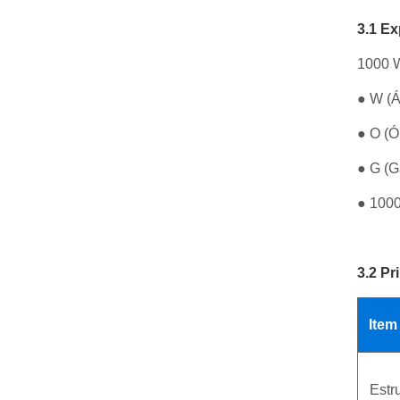
3.1 E
1000 W
● W (Á
● O (Ól
● G (G
● 1000
3.2 Pr
Ite
Estr