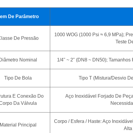
tem De Parâmetro
1000 WOG (1000 Psi ≈ 6,9 MPa); Pre
lasse De Pressão
Teste D
Diâmetro Nominal
1/4" ~ 2" (DN8 ~ DN50); Tamanhos P
Tipo De Bola
Tipo T (mistura/desvio De
rutura E Conexão Do
Aço Inoxidável Forjado De Peç
Corpo Da Válvula
Necessida
Corpo / Esfera / Haste: Aço Inoxidá
Material Principal
Alta