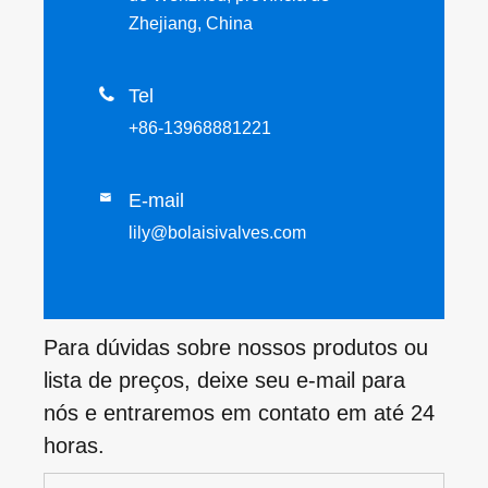
Zhejiang, China

Tel
+86-13968881221
E-mail

lily@bolaisivalves.com
Para dúvidas sobre nossos produtos ou
lista de preços, deixe seu e-mail para
nós e entraremos em contato em até 24
horas.