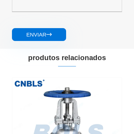
ENVIAR

produtos relacionados
Válvulas de guilhotina de wafer de roda
dentada de aço inoxidável
Veja mais >>