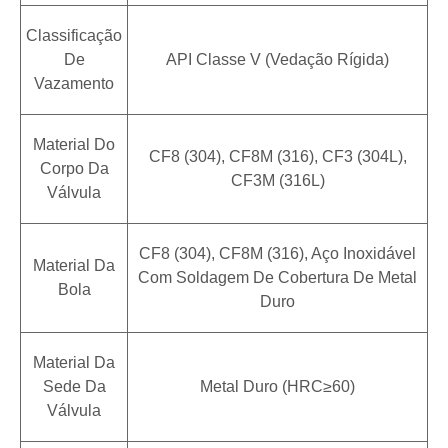
Classificação
De
API Classe V (Vedação Rígida)
Vazamento
Material Do
CF8 (304), CF8M (316), CF3 (304L),
Corpo Da
CF3M (316L)
Válvula
CF8 (304), CF8M (316), Aço Inoxidável
Material Da
Com Soldagem De Cobertura De Metal
Bola
Duro
Material Da
Sede Da
Metal Duro (HRC≥60)
Válvula